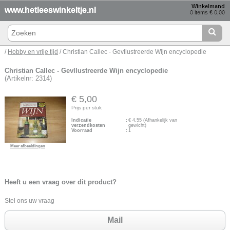
Winkelmand
www.hetleeswinkeltje.nl
0 items € 0,00
/
Hobby en vrije tijd
/ Christian Callec - Gevllustreerde Wijn encyclopedie
Christian Callec - Gevllustreerde Wijn encyclopedie
(Artikelnr: 2314)
€ 5,00
Prijs per stuk
Indicatie
:
€
4,55
(Afhankelijk van
verzendkosten
gewicht)
Voorraad
:
1
Meer afbeeldingen
Heeft u een vraag over dit product?
Stel ons uw vraag
Mail